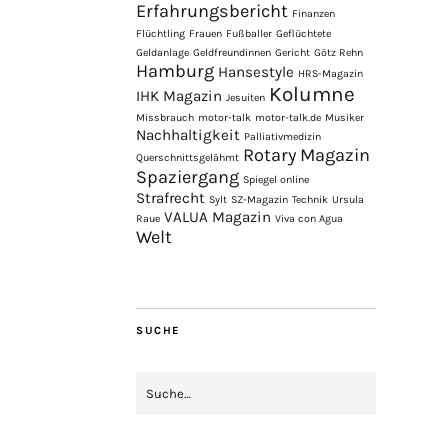
Erfahrungsbericht
Finanzen
Flüchtling
Frauen
Fußballer
Geflüchtete
Geldanlage
Geldfreundinnen
Gericht
Götz Rehn
Hamburg
Hansestyle
HRS-Magazin
Kolumne
IHK Magazin
Jesuiten
Missbrauch
motor-talk
motor-talk.de
Musiker
Nachhaltigkeit
Palliativmedizin
Rotary Magazin
Querschnittsgelähmt
Spaziergang
Spiegel online
Strafrecht
Sylt
SZ-Magazin
Technik
Ursula
VALUA Magazin
Raue
Viva con Agua
Welt
SUCHE