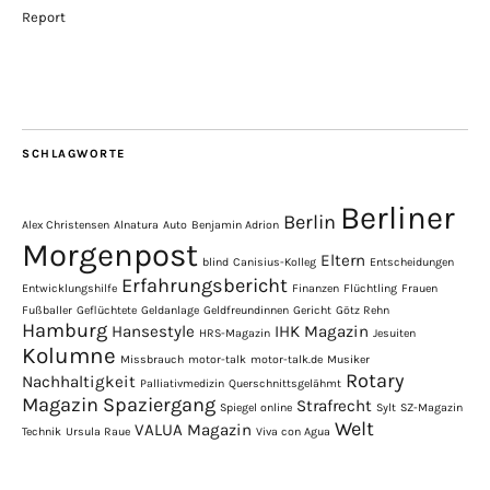
Report
SCHLAGWORTE
Berliner
Berlin
Alex Christensen
Alnatura
Auto
Benjamin Adrion
Morgenpost
Eltern
blind
Canisius-Kolleg
Entscheidungen
Erfahrungsbericht
Entwicklungshilfe
Finanzen
Flüchtling
Frauen
Fußballer
Geflüchtete
Geldanlage
Geldfreundinnen
Gericht
Götz Rehn
Hamburg
Hansestyle
IHK Magazin
HRS-Magazin
Jesuiten
Kolumne
Missbrauch
motor-talk
motor-talk.de
Musiker
Rotary
Nachhaltigkeit
Palliativmedizin
Querschnittsgelähmt
Magazin
Spaziergang
Strafrecht
Spiegel online
Sylt
SZ-Magazin
Welt
VALUA Magazin
Technik
Ursula Raue
Viva con Agua