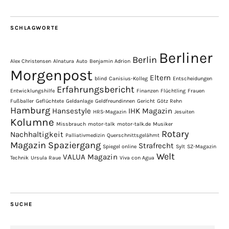
SCHLAGWORTE
Berliner
Berlin
Alex Christensen
Alnatura
Auto
Benjamin Adrion
Morgenpost
Eltern
blind
Canisius-Kolleg
Entscheidungen
Erfahrungsbericht
Entwicklungshilfe
Finanzen
Flüchtling
Frauen
Fußballer
Geflüchtete
Geldanlage
Geldfreundinnen
Gericht
Götz Rehn
Hamburg
Hansestyle
IHK Magazin
HRS-Magazin
Jesuiten
Kolumne
Missbrauch
motor-talk
motor-talk.de
Musiker
Rotary
Nachhaltigkeit
Palliativmedizin
Querschnittsgelähmt
Magazin
Spaziergang
Strafrecht
Spiegel online
Sylt
SZ-Magazin
Welt
VALUA Magazin
Technik
Ursula Raue
Viva con Agua
SUCHE