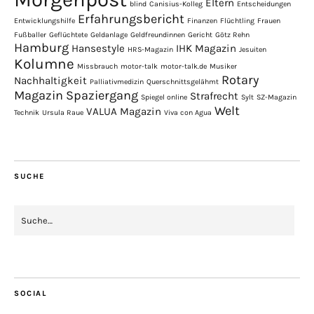
Eltern
blind
Canisius-Kolleg
Entscheidungen
Erfahrungsbericht
Entwicklungshilfe
Finanzen
Flüchtling
Frauen
Fußballer
Geflüchtete
Geldanlage
Geldfreundinnen
Gericht
Götz Rehn
Hamburg
Hansestyle
IHK Magazin
HRS-Magazin
Jesuiten
Kolumne
Missbrauch
motor-talk
motor-talk.de
Musiker
Rotary
Nachhaltigkeit
Palliativmedizin
Querschnittsgelähmt
Magazin
Spaziergang
Strafrecht
Spiegel online
Sylt
SZ-Magazin
Welt
VALUA Magazin
Technik
Ursula Raue
Viva con Agua
SUCHE
SOCIAL