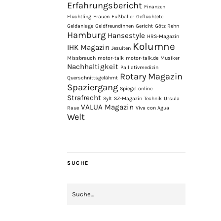
Erfahrungsbericht
Finanzen
Flüchtling
Frauen
Fußballer
Geflüchtete
Geldanlage
Geldfreundinnen
Gericht
Götz Rehn
Hamburg
Hansestyle
HRS-Magazin
Kolumne
IHK Magazin
Jesuiten
Missbrauch
motor-talk
motor-talk.de
Musiker
Nachhaltigkeit
Palliativmedizin
Rotary Magazin
Querschnittsgelähmt
Spaziergang
Spiegel online
Strafrecht
Sylt
SZ-Magazin
Technik
Ursula
VALUA Magazin
Raue
Viva con Agua
Welt
SUCHE