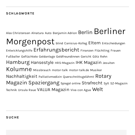
SCHLAGWORTE
Berliner
Berlin
Alex Christensen
Alnatura
Auto
Benjamin Adrion
Morgenpost
Eltern
blind
Canisius-Kolleg
Entscheidungen
Erfahrungsbericht
Entwicklungshilfe
Finanzen
Flüchtling
Frauen
Fußballer
Geflüchtete
Geldanlage
Geldfreundinnen
Gericht
Götz Rehn
Hamburg
Hansestyle
IHK Magazin
HRS-Magazin
Jesuiten
Kolumne
Missbrauch
motor-talk
motor-talk.de
Musiker
Rotary
Nachhaltigkeit
Palliativmedizin
Querschnittsgelähmt
Magazin
Spaziergang
Strafrecht
Spiegel online
Sylt
SZ-Magazin
Welt
VALUA Magazin
Technik
Ursula Raue
Viva con Agua
SUCHE