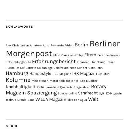
SCHLAGWORTE
Berliner
Berlin
Alex Christensen
Alnatura
Auto
Benjamin Adrion
Morgenpost
Eltern
blind
Canisius-Kolleg
Entscheidungen
Erfahrungsbericht
Entwicklungshilfe
Finanzen
Flüchtling
Frauen
Fußballer
Geflüchtete
Geldanlage
Geldfreundinnen
Gericht
Götz Rehn
Hamburg
Hansestyle
IHK Magazin
HRS-Magazin
Jesuiten
Kolumne
Missbrauch
motor-talk
motor-talk.de
Musiker
Rotary
Nachhaltigkeit
Palliativmedizin
Querschnittsgelähmt
Magazin
Spaziergang
Strafrecht
Spiegel online
Sylt
SZ-Magazin
Welt
VALUA Magazin
Technik
Ursula Raue
Viva con Agua
SUCHE