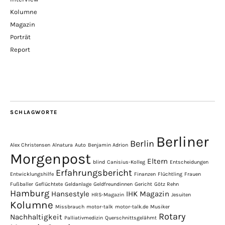
Kolumne
Magazin
Porträt
Report
SCHLAGWORTE
Berliner
Berlin
Alex Christensen
Alnatura
Auto
Benjamin Adrion
Morgenpost
Eltern
blind
Canisius-Kolleg
Entscheidungen
Erfahrungsbericht
Entwicklungshilfe
Finanzen
Flüchtling
Frauen
Fußballer
Geflüchtete
Geldanlage
Geldfreundinnen
Gericht
Götz Rehn
Hamburg
Hansestyle
IHK Magazin
HRS-Magazin
Jesuiten
Kolumne
Missbrauch
motor-talk
motor-talk.de
Musiker
Rotary
Nachhaltigkeit
Palliativmedizin
Querschnittsgelähmt